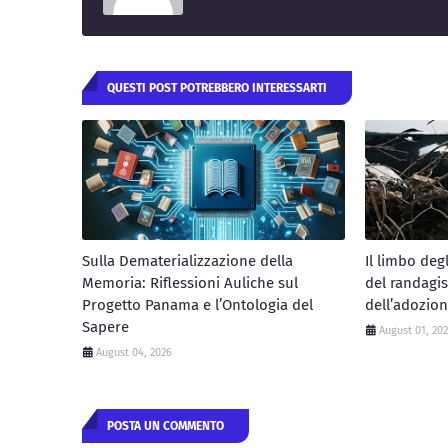
QUESTI POST POTREBBERO INTERESSARTI
Sulla Dematerializzazione della
Il limbo deg
Memoria: Riflessioni Auliche sul
del randagis
Progetto Panama e l’Ontologia del
dell’adozion
Sapere
August 01, 20
August 04, 2026
POSTA UN COMMENTO