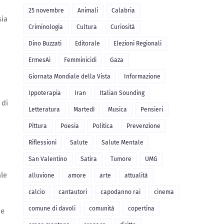
25 novembre
Animali
Calabria
sia
Criminologia
Cultura
Curiosità
Dino Buzzati
Editorale
Elezioni Regionali
ErmesAi
Femminicidi
Gaza
Giornata Mondiale della Vista
Informazione
Ippoterapia
Iran
Italian Sounding
 di
Letteratura
Martedì
Musica
Pensieri
Pittura
Poesia
Politica
Prevenzione
Riflessioni
Salute
Salute Mentale
San Valentino
Satira
Tumore
UMG
ale
alluvione
amore
arte
attualità
calcio
cantautori
capodanno rai
cinema
comune di davoli
comunità
copertina
he