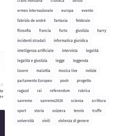
crans montana
cronaca
diritto
ermes internazionale
europa
evento
fabrizio de andrè
fantasia
febbraio
filosofia
francia
furto
giustizia
harry
incidenti stradali
informatica giuridica
intelligenza artificiale
intervista
legalità
legalità e giustizia
legge
leggenda
louvre
malattia
musica live
notizie
parlamento Europeo
pooh
progetto
A
ragazzi
rai
referendum
rubrica
te
a»
sanremo
sanremo2026
scienza
scrittura
sport
storia
svizzera
tennis
truffe
università
vinili
violenza di genere