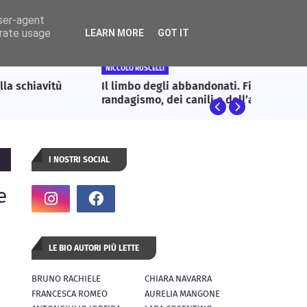
user-agent
tatti
erate usage
LEARN MORE
GOT IT
NICCOLÒ RUSCELLI
ARTE
l limbo degli abbandonati. Filosofia del
Un gior
randagismo, dei canili e dell’adozione come
isposta etica
I NOSTRI SOCIAL
e
LE BIO AUTORI PIÙ LETTE
BRUNO RACHIELE
CHIARA NAVARRA
FRANCESCA ROMEO
AURELIA MANGONE