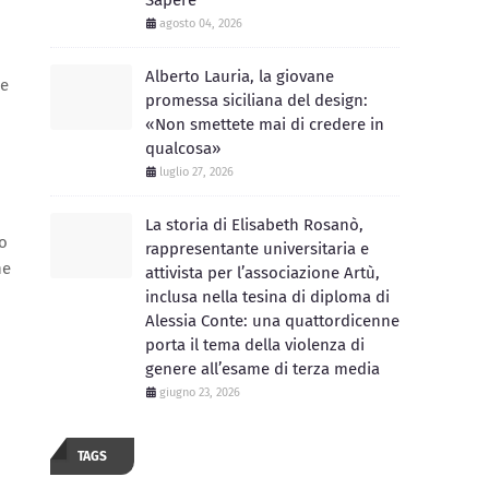
Sapere
agosto 04, 2026
Alberto Lauria, la giovane
re
promessa siciliana del design:
«Non smettete mai di credere in
qualcosa»
luglio 27, 2026
La storia di Elisabeth Rosanò,
to
rappresentante universitaria e
ne
attivista per l’associazione Artù,
inclusa nella tesina di diploma di
Alessia Conte: una quattordicenne
porta il tema della violenza di
genere all’esame di terza media
giugno 23, 2026
TAGS