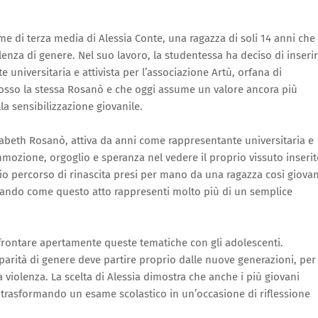
me di terza media di Alessia Conte, una ragazza di soli 14 anni che
lenza di genere. Nel suo lavoro, la studentessa ha deciso di inseri
 universitaria e attivista per l’associazione Artù, orfana di
so la stessa Rosanò e che oggi assume un valore ancora più
la sensibilizzazione giovanile.
isabeth Rosanò, attiva da anni come rappresentante universitaria e
mmozione, orgoglio e speranza nel vedere il proprio vissuto inseri
mio percorso di rinascita presi per mano da una ragazza così giova
ando come questo atto rappresenti molto più di un semplice
rontare apertamente queste tematiche con gli adolescenti.
la parità di genere deve partire proprio dalle nuove generazioni, per
la violenza. La scelta di Alessia dimostra che anche i più giovani
trasformando un esame scolastico in un’occasione di riflessione