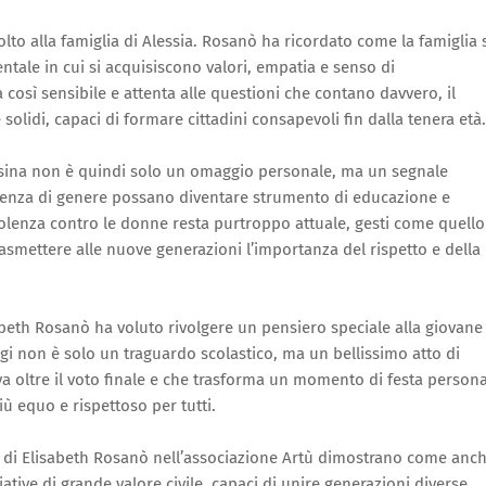
lto alla famiglia di Alessia. Rosanò ha ricordato come la famiglia 
ntale in cui si acquisiscono valori, empatia e senso di
 così sensibile e attenta alle questioni che contano davvero, il
 solidi, capaci di formare cittadini consapevoli fin dalla tenera età.
tesina non è quindi solo un omaggio personale, ma un segnale
iolenza di genere possano diventare strumento di educazione e
iolenza contro le donne resta purtroppo attuale, gesti come quello
rasmettere alle nuove generazioni l’importanza del rispetto e della
beth Rosanò ha voluto rivolgere un pensiero speciale alla giovane
ggi non è solo un traguardo scolastico, ma un bellissimo atto di
 oltre il voto finale e che trasforma un momento di festa person
ù equo e rispettoso per tutti.
nda di Elisabeth Rosanò nell’associazione Artù dimostrano come anc
ative di grande valore civile, capaci di unire generazioni diverse