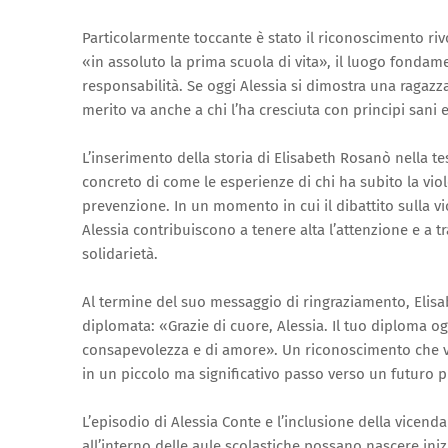
Particolarmente toccante è stato il riconoscimento rivo
«in assoluto la prima scuola di vita», il luogo fondame
responsabilità. Se oggi Alessia si dimostra una ragazza
merito va anche a chi l’ha cresciuta con principi sani e
L’inserimento della storia di Elisabeth Rosanò nella 
concreto di come le esperienze di chi ha subito la v
prevenzione. In un momento in cui il dibattito sulla v
Alessia contribuiscono a tenere alta l’attenzione e a t
solidarietà.
Al termine del suo messaggio di ringraziamento, Elisa
diplomata: «Grazie di cuore, Alessia. Il tuo diploma o
consapevolezza e di amore». Un riconoscimento che va
in un piccolo ma significativo passo verso un futuro pi
L’episodio di Alessia Conte e l’inclusione della vice
all’interno delle aule scolastiche possano nascere inizi