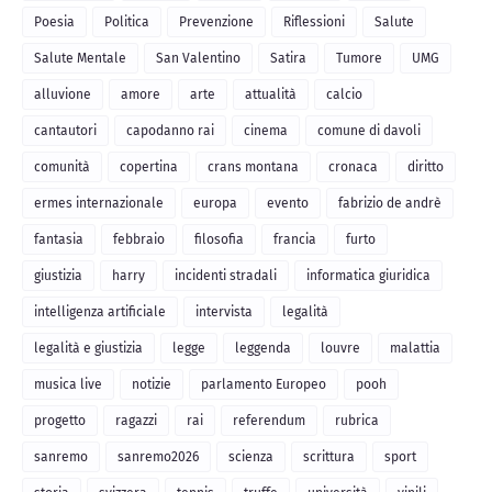
Poesia
Politica
Prevenzione
Riflessioni
Salute
Salute Mentale
San Valentino
Satira
Tumore
UMG
alluvione
amore
arte
attualità
calcio
cantautori
capodanno rai
cinema
comune di davoli
comunità
copertina
crans montana
cronaca
diritto
ermes internazionale
europa
evento
fabrizio de andrè
fantasia
febbraio
filosofia
francia
furto
giustizia
harry
incidenti stradali
informatica giuridica
intelligenza artificiale
intervista
legalità
legalità e giustizia
legge
leggenda
louvre
malattia
musica live
notizie
parlamento Europeo
pooh
progetto
ragazzi
rai
referendum
rubrica
sanremo
sanremo2026
scienza
scrittura
sport