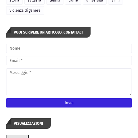
storia
svizzera
tennis
truffe
università
vinili
violenza di genere
VUOI SCRIVERE UN ARTICOLO, CONTATTACI
VISUALIZZAZIONI