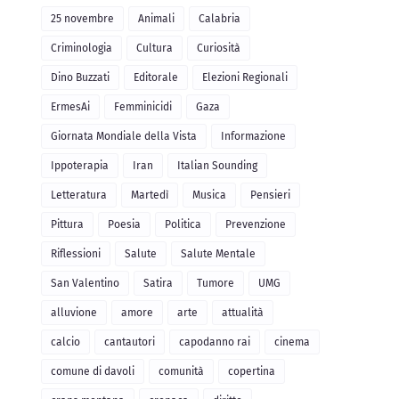
25 novembre
Animali
Calabria
Criminologia
Cultura
Curiosità
Dino Buzzati
Editorale
Elezioni Regionali
ErmesAi
Femminicidi
Gaza
Giornata Mondiale della Vista
Informazione
Ippoterapia
Iran
Italian Sounding
Letteratura
Martedì
Musica
Pensieri
Pittura
Poesia
Politica
Prevenzione
Riflessioni
Salute
Salute Mentale
San Valentino
Satira
Tumore
UMG
alluvione
amore
arte
attualità
calcio
cantautori
capodanno rai
cinema
comune di davoli
comunità
copertina