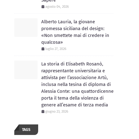
Sapere
agosto 04, 2026
Alberto Lauria, la giovane
promessa siciliana del design:
«Non smettete mai di credere in
qualcosa»
luglio 27, 2026
La storia di Elisabeth Rosanò,
rappresentante universitaria e
attivista per l’associazione Artù,
inclusa nella tesina di diploma di
Alessia Conte: una quattordicenne
porta il tema della violenza di
genere all’esame di terza media
giugno 23, 2026
TAGS