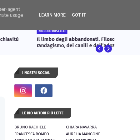
user-agent
tatti
erate usage
LEARN MORE
GOT IT
NICCOLÒ RUSCELLI
ARTE
l limbo degli abbandonati. Filosofia del
Un gior
randagismo, dei canili e dell’adozione come
isposta etica
I NOSTRI SOCIAL
LE BIO AUTORI PIÙ LETTE
BRUNO RACHIELE
CHIARA NAVARRA
FRANCESCA ROMEO
AURELIA MANGONE