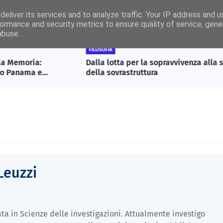
eliver its services and to analyze traffic. Your IP address and 
rmeSanremo
Edizioni Cartacee
Sudoku
Chi siamo?
Con
ormance and security metrics to ensure quality of service, gen
abuse.
FILOSOFIA
Dalla lotta per la sopravvivenza alla schiavitù
I
della sovrastruttura
r
Leuzzi
ta in Scienze delle investigazioni. Attualmente investigo