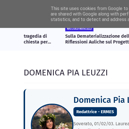
This site uses cookies from Google to d
Home
Autori
e
are shared with Google along with perf
statistics, and to detect and address 
NICCOLÒ RUSCELLI
dia di
Sulla Dematerializzazione della Memoria:
ta per
Riflessioni Auliche sul Progetto Panama e
 il
l’Ontologia del Sapere
DOMENICA PIA LEUZZI
Domenica Pia 
Redattrice - ERMES
Soverato, 01/02/03. Laurea