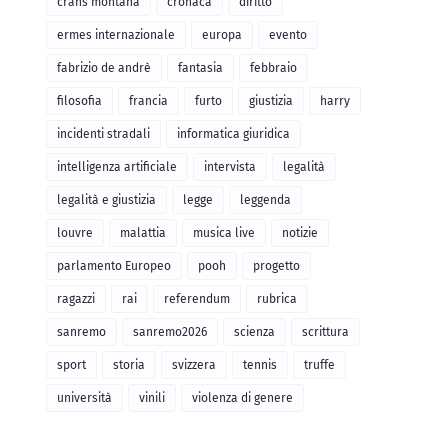
crans montana
cronaca
diritto
ermes internazionale
europa
evento
fabrizio de andrè
fantasia
febbraio
filosofia
francia
furto
giustizia
harry
incidenti stradali
informatica giuridica
intelligenza artificiale
intervista
legalità
legalità e giustizia
legge
leggenda
louvre
malattia
musica live
notizie
parlamento Europeo
pooh
progetto
ragazzi
rai
referendum
rubrica
sanremo
sanremo2026
scienza
scrittura
sport
storia
svizzera
tennis
truffe
università
vinili
violenza di genere