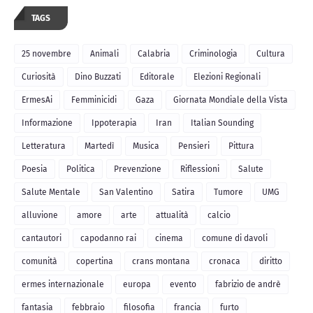
TAGS
25 novembre
Animali
Calabria
Criminologia
Cultura
Curiosità
Dino Buzzati
Editorale
Elezioni Regionali
ErmesAi
Femminicidi
Gaza
Giornata Mondiale della Vista
Informazione
Ippoterapia
Iran
Italian Sounding
Letteratura
Martedì
Musica
Pensieri
Pittura
Poesia
Politica
Prevenzione
Riflessioni
Salute
Salute Mentale
San Valentino
Satira
Tumore
UMG
alluvione
amore
arte
attualità
calcio
cantautori
capodanno rai
cinema
comune di davoli
comunità
copertina
crans montana
cronaca
diritto
ermes internazionale
europa
evento
fabrizio de andrè
fantasia
febbraio
filosofia
francia
furto