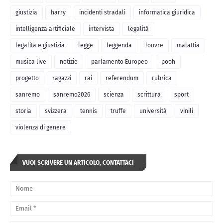
giustizia
harry
incidenti stradali
informatica giuridica
intelligenza artificiale
intervista
legalità
legalità e giustizia
legge
leggenda
louvre
malattia
musica live
notizie
parlamento Europeo
pooh
progetto
ragazzi
rai
referendum
rubrica
sanremo
sanremo2026
scienza
scrittura
sport
storia
svizzera
tennis
truffe
università
vinili
violenza di genere
VUOI SCRIVERE UN ARTICOLO, CONTATTACI