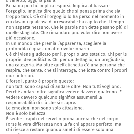
E l’affetto, oggi, fa paura.
Fa paura perché implica esporsi. Implica abbassare
l’orgoglio. Implica dire quello che si pensa prima che sia
troppo tardi. C’è chi l’orgoglio lo ha perso nel momento in
cui davanti qualcosa di irrevocabile ha capito che il tempo
non aspetta nessuno. Che le parole non dette pesano più di
quelle sbagliate. Che rimandare può voler dire non avere
più occasione.
In un mondo che premia l’apparenza, scegliere la
profondità è quasi un atto rivoluzionario.
C’è chi viene giudicato per il proprio lato estetico. Chi per le
proprie idee politiche. Chi per un dettaglio, un pregiudizio,
una categoria. Ma oltre quell’etichetta c’è una persona che
respira, che sente, che si interroga, che lotta contro i propri
muri interiori.
E forse il punto è proprio questo:
non tutti sono capaci di andare oltre. Non tutti vogliono.
Perché andare oltre significa vedere davvero qualcuno. E
vedere davvero qualcuno significa assumersi la
responsabilità di ciò che si scopre.
Le emozioni non sono solo attrazione.
Non è solo bellezza.
È sentirsi capiti nel cervello prima ancora che nel corpo.
Forse la vera differenza non la fa chi appare perfetto, ma
chi riesce a restare quando smetti di essere solo una