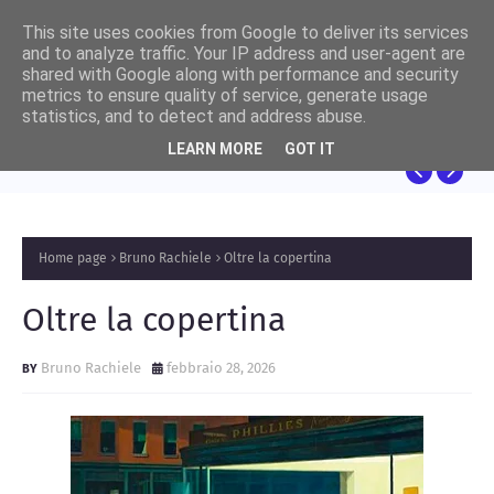
This site uses cookies from Google to deliver its services
and to analyze traffic. Your IP address and user-agent are
shared with Google along with performance and security
metrics to ensure quality of service, generate usage
NICCOLÒ RUSCELLI
statistics, and to detect and address abuse.
Sulla Dematerializzazione della Memoria:
LEARN MORE
GOT IT
Riflessioni Auliche sul Progetto Panama e
l’Ontologia del Sapere
Home page
Bruno Rachiele
Oltre la copertina
Oltre la copertina
Bruno Rachiele
febbraio 28, 2026