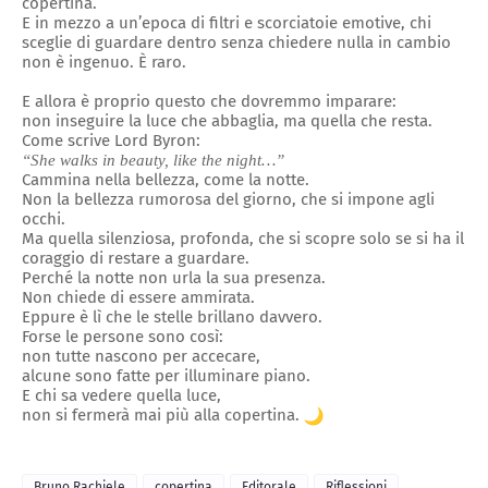
copertina.
E in mezzo a un’epoca di filtri e scorciatoie emotive, chi
sceglie di guardare dentro senza chiedere nulla in cambio
non è ingenuo. È raro.
E allora è proprio questo che dovremmo imparare:
non inseguire la luce che abbaglia, ma quella che resta.
Come scrive Lord Byron:
“She walks in beauty, like the night…”
Cammina nella bellezza, come la notte.
Non la bellezza rumorosa del giorno, che si impone agli
occhi.
Ma quella silenziosa, profonda, che si scopre solo se si ha il
coraggio di restare a guardare.
Perché la notte non urla la sua presenza.
Non chiede di essere ammirata.
Eppure è lì che le stelle brillano davvero.
Forse le persone sono così:
non tutte nascono per accecare,
alcune sono fatte per illuminare piano.
E chi sa vedere quella luce,
non si fermerà mai più alla copertina.
Bruno Rachiele
copertina
Editorale
Riflessioni