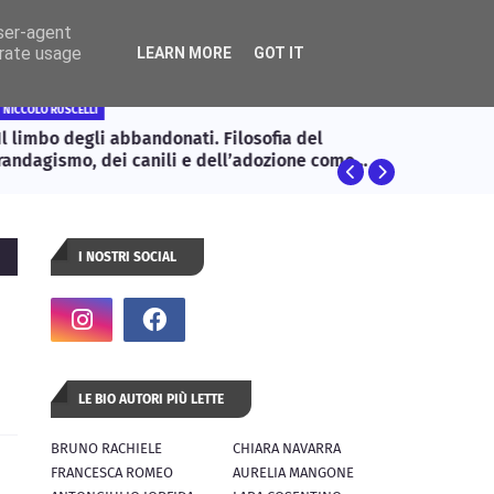
user-agent
tatti
erate usage
LEARN MORE
GOT IT
NICCOLÒ RUSCELLI
ARTE
l limbo degli abbandonati. Filosofia del
Un gior
randagismo, dei canili e dell’adozione come
isposta etica
I NOSTRI SOCIAL
LE BIO AUTORI PIÙ LETTE
BRUNO RACHIELE
CHIARA NAVARRA
FRANCESCA ROMEO
AURELIA MANGONE