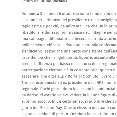
Scritto da:
Bruno Rachiele
Domenica 5 e lunedì 6 ottobre si sono tenute, con un an
elezioni per il rinnovo del presidente e del consiglio 
rapidissima e per chi, da militante, l’ha vissuta in p
ribadito, si è dimesso non a causa dell’indagine per c
una campagna diffamatoria e becera costruita attorno 
politicamente efficace: il risultato elettorale conferm
significativo, segno che una parte consistente dell’ele
uscente, più che i singoli partiti. Eppure, accanto alla
scena: l’affluenza più bassa nella storia delle regional
partecipazione elettorale è in costante calo, quest
esagerare, che oltre alla vittoria di Occhiuto, il vero v
Tridico, economista ed ex presidente dell’INPS, non è 
regionale. Pochi giorni dopo le elezioni ha annunciato
ha deciso di votarlo voleva vedere in lui una figura di
al primo scoglio. In un certo senso, si può dire che abb
giorni dell’Election Day. Queste elezioni mostrano co
legato ai simboli di partito. Occhiuto ha costruito un