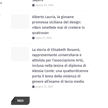
Sapere
re
agosto 04, 2026
n
Alberto Lauria, la giovane
promessa siciliana del design:
«Non smettete mai di credere in
qualcosa»
luglio 27, 2026
La storia di Elisabeth Rosanò,
rappresentante universitaria e
attivista per l’associazione Artù,
inclusa nella tesina di diploma di
Alessia Conte: una quattordicenne
porta il tema della violenza di
genere all’esame di terza media
giugno 23, 2026
TAGS