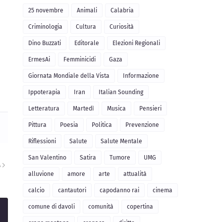
25 novembre
Animali
Calabria
Criminologia
Cultura
Curiosità
Dino Buzzati
Editorale
Elezioni Regionali
ErmesAi
Femminicidi
Gaza
Giornata Mondiale della Vista
Informazione
Ippoterapia
Iran
Italian Sounding
Letteratura
Martedì
Musica
Pensieri
Pittura
Poesia
Politica
Prevenzione
Riflessioni
Salute
Salute Mentale
San Valentino
Satira
Tumore
UMG
A
alluvione
amore
arte
attualità
calcio
cantautori
capodanno rai
cinema
comune di davoli
comunità
copertina