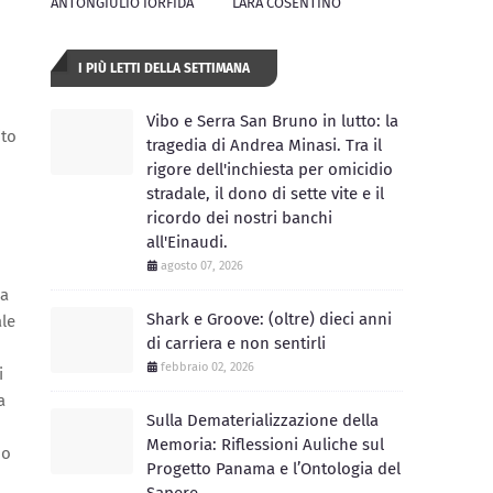
ANTONGIULIO IORFIDA
LARA COSENTINO
I PIÙ LETTI DELLA SETTIMANA
Vibo e Serra San Bruno in lutto: la
ito
tragedia di Andrea Minasi. Tra il
rigore dell'inchiesta per omicidio
stradale, il dono di sette vite e il
ricordo dei nostri banchi
all'Einaudi.
agosto 07, 2026
za
Shark e Groove: (oltre) dieci anni
ale
di carriera e non sentirli
febbraio 02, 2026
i
a
Sulla Dematerializzazione della
Memoria: Riflessioni Auliche sul
no
Progetto Panama e l’Ontologia del