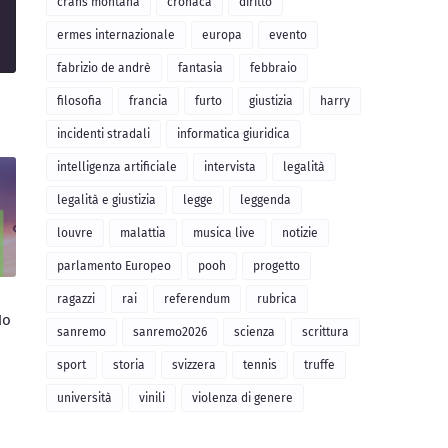
crans montana
cronaca
diritto
ermes internazionale
europa
evento
fabrizio de andrè
fantasia
febbraio
filosofia
francia
furto
giustizia
harry
incidenti stradali
informatica giuridica
intelligenza artificiale
intervista
legalità
legalità e giustizia
legge
leggenda
louvre
malattia
musica live
notizie
parlamento Europeo
pooh
progetto
ragazzi
rai
referendum
rubrica
No
sanremo
sanremo2026
scienza
scrittura
sport
storia
svizzera
tennis
truffe
università
vinili
violenza di genere