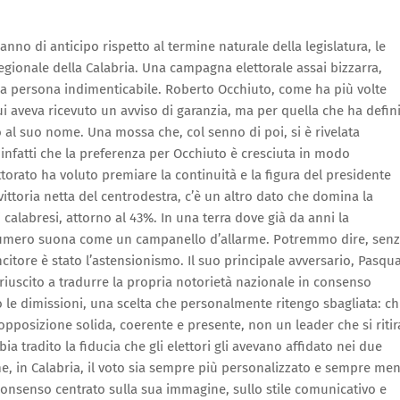
no di anticipo rispetto al termine naturale della legislatura, le
regionale della Calabria. Una campagna elettorale assai bizzarra,
rima persona indimenticabile. Roberto Occhiuto, come ha più volte
ui aveva ricevuto un avviso di garanzia, ma per quella che ha defin
al suo nome. Una mossa che, col senno di poi, si è rivelata
a infatti che la preferenza per Occhiuto è cresciuta in modo
ttorato ha voluto premiare la continuità e la figura del presidente
 vittoria netta del centrodestra, c’è un altro dato che domina la
i calabresi, attorno al 43%. In una terra dove già da anni la
o numero suona come un campanello d’allarme. Potremmo dire, sen
incitore è stato l’astensionismo. Il suo principale avversario, Pasqu
riuscito a tradurre la propria notorietà nazionale in consenso
 le dimissioni, una scelta che personalmente ritengo sbagliata: ch
 opposizione solida, coerente e presente, non un leader che si ritir
ia tradito la fiducia che gli elettori gli avevano affidato nei due
me, in Calabria, il voto sia sempre più personalizzato e sempre me
 consenso centrato sulla sua immagine, sullo stile comunicativo e