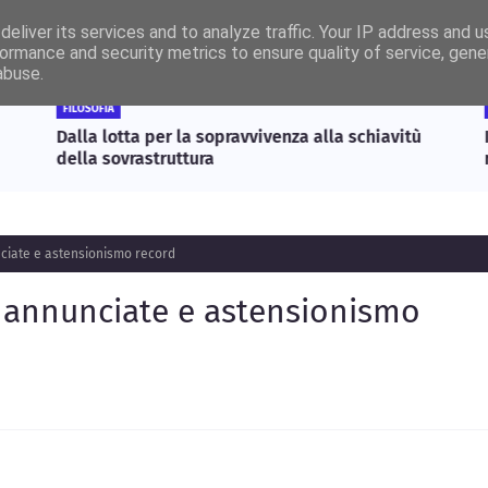
eliver its services and to analyze traffic. Your IP address and 
rmeSanremo
Edizioni Cartacee
Sudoku
Chi siamo?
Con
ormance and security metrics to ensure quality of service, gen
abuse.
FILOSOFIA
Dalla lotta per la sopravvivenza alla schiavitù
I
della sovrastruttura
r
unciate e astensionismo record
ie annunciate e astensionismo