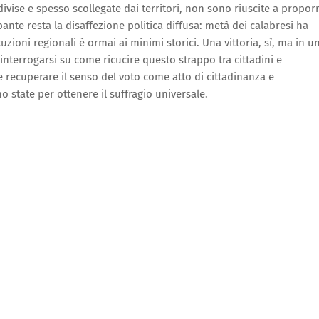
divise e spesso scollegate dai territori, non sono riuscite a propor
ante resta la disaffezione politica diffusa: metà dei calabresi ha
tuzioni regionali è ormai ai minimi storici. Una vittoria, sì, ma in u
interrogarsi su come ricucire questo strappo tra cittadini e
ve recuperare il senso del voto come atto di cittadinanza e
no state per ottenere il suffragio universale.