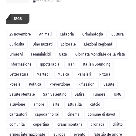
febbraio 07, 2026
TAGS
25 novembre
Animali
Calabria
Criminologia
Cultura
Curiosità
Dino Buzzati
Editorale
Elezioni Regionali
ErmesAi
Femminicidi
Gaza
Giornata Mondiale della Vista
Informazione
Ippoterapia
Iran
Italian Sounding
Letteratura
Martedì
Musica
Pensieri
Pittura
Poesia
Politica
Prevenzione
Riflessioni
Salute
Salute Mentale
San Valentino
Satira
Tumore
UMG
alluvione
amore
arte
attualità
calcio
cantautori
capodanno rai
cinema
comune di davoli
comunità
copertina
crans montana
cronaca
diritto
ermes internazionale
europa
evento
fabrizio de andrè