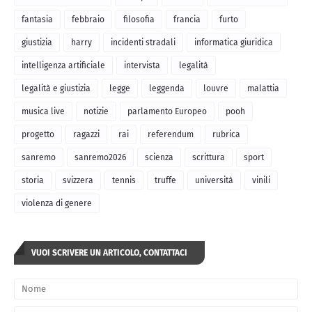
fantasia
febbraio
filosofia
francia
furto
giustizia
harry
incidenti stradali
informatica giuridica
intelligenza artificiale
intervista
legalità
legalità e giustizia
legge
leggenda
louvre
malattia
musica live
notizie
parlamento Europeo
pooh
progetto
ragazzi
rai
referendum
rubrica
sanremo
sanremo2026
scienza
scrittura
sport
storia
svizzera
tennis
truffe
università
vinili
violenza di genere
VUOI SCRIVERE UN ARTICOLO, CONTATTACI