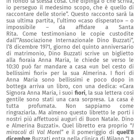
in fondo la stessa cosa. Che dipinga o che scriva,
io perseguo il medesimo scopo, che è quello di
raccontare delle storie
”.
Questo racconto sarà
la
sua ultima partita, l’ultimo «caso disperato» – o
impossibile – da affidare a Santa
Rita.
Come
testimoniano
le copie custodite
dall’
”
Associazione Internazionale Dino Buzzati
”
,
l’8 dicembre 1971, giorno del quinto anniversario
di matrimonio, Dino Buzzati scrive un biglietto
alla fioraia Anna Maria
,
le chiede se verso le
10:30 può far mandare a casa «un bel cesto di
bellissimi fiori» per la sua Almerina. I fiori di
Anna Maria sono bellissimi
e
poco dopo in
bottega arriva un libro, con
una
dedica: «Cara
Signora Anna Maria, i suoi
fiori
, la sua lettera così
gentile sono stati una cara sorpresa. La casa è
tutta profumata. Non sappiamo come
ringraziarla. Ma almeno questo libretto le porti i
nostri più affettuosi auguri di Buon Natale. Dino
e Almerina Buzzati».
Quel libretto
era proprio
“
I
miracoli di Val Morel
”
e il pomeriggio di
quell’8
dicembre
Buzzati entra nella clinica di Milano
“
La