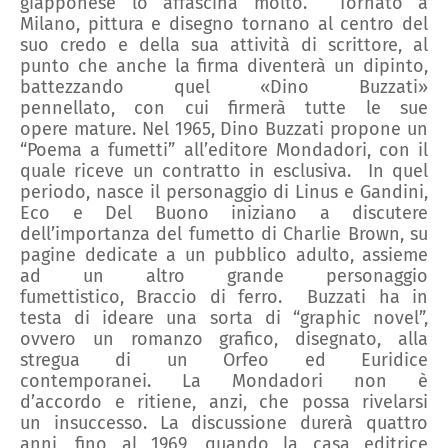
giapponese
lo affascina
molto
.
Tornato a
Milano, p
ittura e disegno tornano al centro del
suo
credo e della sua
attività di scrittore
,
al
punto che anche
la firma divent
erà
un
dipinto,
battezzando quel «Dino Buzzati»
pennellato
,
con cui
firmerà
tutte
le sue
opere
mature.
Nel 1965,
Dino Buzzati
propone un
“
Poema a fumetti
”
all’editore
Mondadori
, con
il
quale
riceve un
contratto in esclus
iva
.
In quel
periodo
, nasce il personaggio di
L
inus
e
Gandini,
Eco e Del Buono
iniziano a discutere
dell’importanza del fumetto di
Charlie Brown, su
pagine dedicate a un pubblico adulto
, assieme
ad un altro grande personaggio
fumettistico,
Braccio di ferro.
Buzzat
i
ha in
testa
di ideare una sorta di “
graphic
novel
”,
ovvero
un romanzo grafico, disegnato
, alla
stregua di un Orfeo ed Euridice
contemporanei.
La
Mondadori
non è
d’accordo
e
ritiene
, anzi,
che possa rivelarsi
un
insuccesso.
La discussione
durerà
quattro
anni, fino al 1969, quando la casa editrice