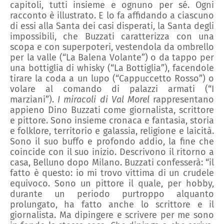
capitoli, tutti insieme e ognuno per sé.
Ogni
racconto è illustrato
. E lo fa affidando
a
ciascuno
di essi
alla Santa dei casi disperati, la Santa degli
impossibili, che Buzzati
caratterizza con una
scopa e con superpoteri
, vestendola da ombrello
per la valle (
“
La Balena Volante
”
) o da tappo per
una bottiglia di whisky (
“
La Bottiglia
”
), facendole
tirare la coda a un lupo (
“
Cappuccetto Rosso
”
) o
volare al comando di palazzi armati (
“
I
marziani
”
).
I miracoli di Val Morel
rappresentano
appieno
Dino Buzzati
come
giornalista, scrittore
e pittore. Sono
insieme
cronaca e fantasia,
s
toria
e folklore, territorio e galassia, religione e laicità.
Sono il suo buff
o
e profondo addio, la fine
che
coincide con il suo inizio.
Descrivono il
ritorno a
casa,
Belluno dopo Milano
.
Buzzati confesserà: “i
l
fatto è questo: io mi trovo vittima di un crudele
equivoco. Sono un pittore il quale, per hobby,
durante un periodo purtroppo alquanto
prolungato, ha fatto anche lo scrittore e il
giornalista. Ma dipingere e scrivere per me sono