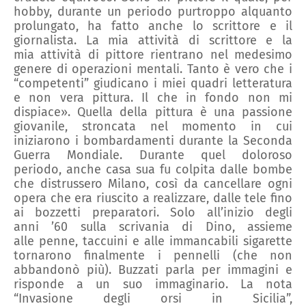
hobby, durante un periodo purtroppo alquanto
prolungato, ha fatto anche lo scrittore e il
giornalista
.
La mia
attivita
̀ di scrittore e la
mia
attivita
̀ di pittore rientrano nel medesimo
genere di operazioni mentali. Tanto è vero che i
“competenti” giudicano i miei quadri letteratura
e non vera pittura. Il che in fondo non mi
dispiace»
.
Quella della pittura è una passione
giovanile, stroncata nel momento in cui
iniziarono i bombardamenti durante la Seconda
Guerra Mondiale
.
Durante quel doloroso
periodo,
anche
c
asa sua fu
colpita dalle bombe
che distrussero
Milano,
così da cancellare
ogni
opera che era riuscito a realizzare, dalle
tel
e fino
ai bozzetti preparatori.
Solo all’inizio degli
anni
’60
sulla
scrivania
di Dino, assieme
alle
penne
,
taccuini e
alle immancabili
sigarette
tornarono
finalmente i
pennelli
(che non
abbandonò più).
Buzzati parla per immagini e
risponde a un
suo
immaginario
.
La nota
“I
nvasione degli orsi in Sicilia
”
,