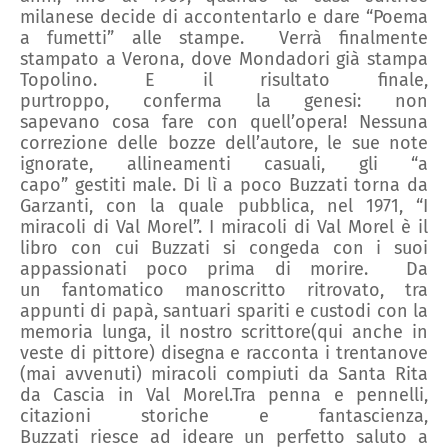
milanese decide di accontentarlo e dare
“
Poema
a fumetti
”
alle stampe.
Verrà finalmente
stampato a
Verona, dove Mondadori
già
stampa
Topolino.
E il risultato
finale
,
purtroppo,
conferma la genesi: non
sapevano
cosa fare con quell’opera!
Nessuna
correzione d
elle
bozze dell’autore, le sue note
ignorate, allineamenti
casuali
, gli
“
a
capo
”
gestiti
male.
Di lì a
poco
Buzzati torna da
Garzanti,
con la quale pubblica,
nel 1971,
“
I
miracoli di Val Morel
”
.
I miracoli di Val Morel è il
libro con cui Buzzati
si congeda con i suoi
appassionati
poco prima di
morire
.
Da
un
fantomatico manoscritto ritrovato, tra
appunti di papà, santuari spariti e custodi con la
memoria lunga,
il nostro
scrittore
(qui anche in
veste di p
ittore
)
disegna e racconta i trentanove
(mai avvenuti) miracoli compiuti da Santa Rita
da Cascia in Val Morel
.
Tra penna e pennelli,
citazioni storiche e fantascienza,
Buzzati
riesce
ad
ideare
un perfetto
saluto
a