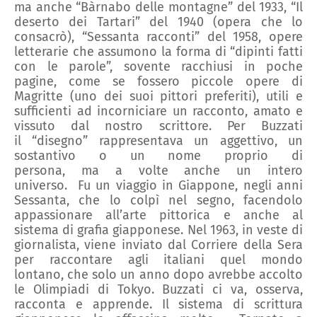
ma
anche
“
Bàrnabo
delle montagne
”
del
1933,
“
Il
deserto dei
T
artari
”
del
194
0
(opera che lo
consacrò), “
Sessanta racconti
”
del
1958
,
opere
letterarie che assumono la forma di “
d
ipinti
fatti
con le
parole
”
,
sovente
racchiusi in poche
pagine,
come se fossero piccole opere
di
Magritte (uno dei suoi pittori preferiti),
utili e
sufficienti ad i
n
corniciare un racconto, amato
e
vissuto dal nostro scrittore
.
Per Buzzati
il
“
disegno
”
rappresentava
un aggettivo, un
sostantivo o un nome proprio di
persona
,
ma
a
volte
anche
un
intero
universo
.
Fu un viaggio in Giappone, negli anni
Sessanta, che lo colpì nel segno
,
facendolo
appassionare
all’arte pittorica e anche al
sistema di grafia giapponese.
Nel 1963
, in veste di
giornalista, viene inviato dal
Corriere della Sera
per raccontare agli italiani quel mondo
lontano
,
che
solo
un anno dopo avrebbe accolto
le Olimpiadi
di
Tokyo. Buzzati ci va, osserva,
racconta e a
pprende
. Il sistema di scrittura