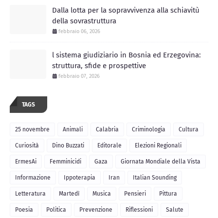
Dalla lotta per la sopravvivenza alla schiavitù
della sovrastruttura
febbraio 06, 2026
l sistema giudiziario in Bosnia ed Erzegovina:
struttura, sfide e prospettive
febbraio 07, 2026
TAGS
25 novembre
Animali
Calabria
Criminologia
Cultura
Curiosità
Dino Buzzati
Editorale
Elezioni Regionali
ErmesAi
Femminicidi
Gaza
Giornata Mondiale della Vista
Informazione
Ippoterapia
Iran
Italian Sounding
Letteratura
Martedì
Musica
Pensieri
Pittura
Poesia
Politica
Prevenzione
Riflessioni
Salute