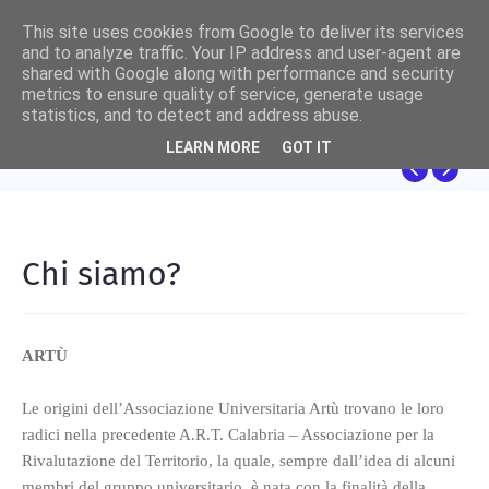
This site uses cookies from Google to deliver its services
and to analyze traffic. Your IP address and user-agent are
shared with Google along with performance and security
metrics to ensure quality of service, generate usage
FILOSOFIA
statistics, and to detect and address abuse.
Dalla lotta per la sopravvivenza alla schiavitù
LEARN MORE
GOT IT
della sovrastruttura
Chi siamo?
ARTÙ
Le origini dell’Associazione Universitaria Artù trovano le loro
radici nella precedente A.R.T. Calabria – Associazione per la
Rivalutazione del Territorio, la quale, sempre dall’idea di alcuni
membri del gruppo universitario, è nata con la finalità della