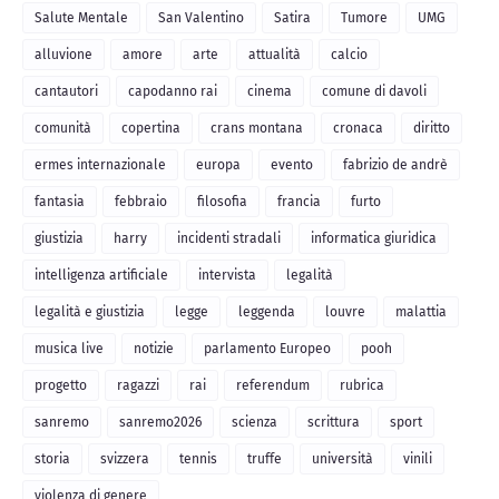
Salute Mentale
San Valentino
Satira
Tumore
UMG
alluvione
amore
arte
attualità
calcio
cantautori
capodanno rai
cinema
comune di davoli
comunità
copertina
crans montana
cronaca
diritto
ermes internazionale
europa
evento
fabrizio de andrè
fantasia
febbraio
filosofia
francia
furto
giustizia
harry
incidenti stradali
informatica giuridica
intelligenza artificiale
intervista
legalità
legalità e giustizia
legge
leggenda
louvre
malattia
musica live
notizie
parlamento Europeo
pooh
progetto
ragazzi
rai
referendum
rubrica
sanremo
sanremo2026
scienza
scrittura
sport
storia
svizzera
tennis
truffe
università
vinili
violenza di genere