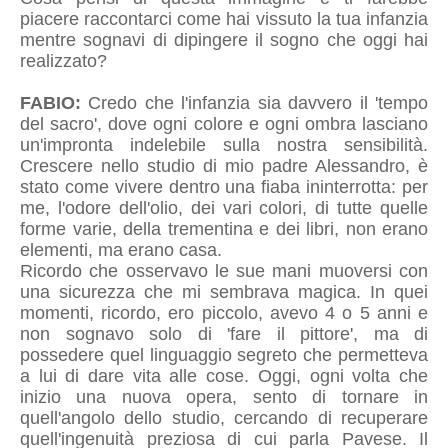
piacere raccontarci come hai vissuto la tua infanzia
mentre sognavi di dipingere il sogno che oggi hai
realizzato?
FABIO:
Credo che l'infanzia sia davvero il 'tempo
del sacro', dove ogni colore e ogni ombra lasciano
un'impronta indelebile sulla nostra sensibilità.
Crescere nello studio di mio padre Alessandro, è
stato come vivere dentro una fiaba ininterrotta: per
me, l'odore dell'olio, dei vari colori, di tutte quelle
forme varie, della trementina e dei libri, non erano
elementi, ma erano casa.
Ricordo che osservavo le sue mani muoversi con
una sicurezza che mi sembrava magica. In quei
momenti, ricordo, ero piccolo, avevo 4 o 5 anni e
non sognavo solo di 'fare il pittore', ma di
possedere quel linguaggio segreto che permetteva
a lui di dare vita alle cose. Oggi, ogni volta che
inizio una nuova opera, sento di tornare in
quell'angolo dello studio, cercando di recuperare
quell'ingenuità preziosa di cui parla Pavese. Il