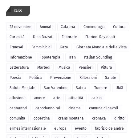
TAGS
25 novembre
Animali
Calabria
Criminologia
Cultura
Curiosità
Dino Buzzati
Editorale
Elezioni Regionali
ErmesAi
Femminicidi
Gaza
Giornata Mondiale della Vista
Informazione
Ippoterapia
Iran
Italian Sounding
Letteratura
Martedì
Musica
Pensieri
Pittura
Poesia
Politica
Prevenzione
Riflessioni
Salute
Salute Mentale
San Valentino
Satira
Tumore
UMG
alluvione
amore
arte
attualità
calcio
cantautori
capodanno rai
cinema
comune di davoli
comunità
copertina
crans montana
cronaca
diritto
ermes internazionale
europa
evento
fabrizio de andrè