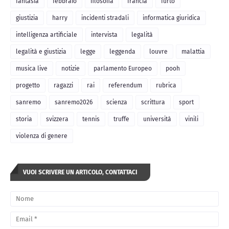
fantasia
febbraio
filosofia
francia
furto
giustizia
harry
incidenti stradali
informatica giuridica
intelligenza artificiale
intervista
legalità
legalità e giustizia
legge
leggenda
louvre
malattia
musica live
notizie
parlamento Europeo
pooh
progetto
ragazzi
rai
referendum
rubrica
sanremo
sanremo2026
scienza
scrittura
sport
storia
svizzera
tennis
truffe
università
vinili
violenza di genere
VUOI SCRIVERE UN ARTICOLO, CONTATTACI