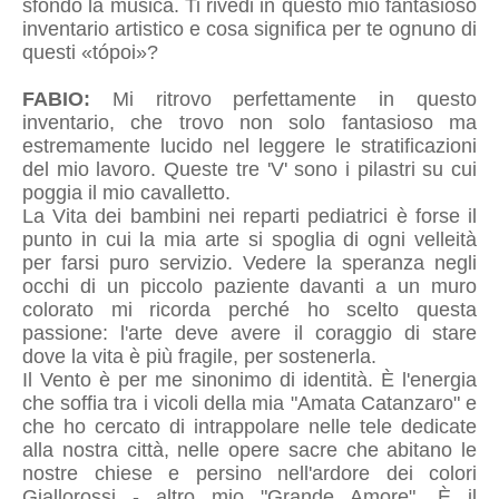
sfondo la musica. Ti rivedi in questo mio fantasioso
inventario artistico e cosa significa per te ognuno di
questi «tópoi»?
FABIO:
Mi ritrovo perfettamente in questo
inventario, che trovo non solo fantasioso ma
estremamente lucido nel leggere le stratificazioni
del mio lavoro. Queste tre 'V' sono i pilastri su cui
poggia il mio cavalletto.
La Vita dei bambini nei reparti pediatrici è forse il
punto in cui la mia arte si spoglia di ogni velleità
per farsi puro servizio. Vedere la speranza negli
occhi di un piccolo paziente davanti a un muro
colorato mi ricorda perché ho scelto questa
passione: l'arte deve avere il coraggio di stare
dove la vita è più fragile, per sostenerla.
Il Vento è per me sinonimo di identità. È l'energia
che soffia tra i vicoli della mia "Amata Catanzaro" e
che ho cercato di intrappolare nelle tele dedicate
alla nostra città, nelle opere sacre che abitano le
nostre chiese e persino nell'ardore dei colori
Giallorossi - altro mio "Grande Amore". È il