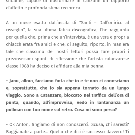
sfidante, capace di trasformare in canzone un rapporto
d’affetto e profonda stima reciproca.
A un mese esatto dall’uscita di “Santi – Dall’onirico al
risveglio”, la sua ultima fatica discografica, l’ho raggiunta
per quella che, prima che un’intervista, è una vera e propria
chiacchierata fra amici e che, di seguito, riporto, in maniera
tale che ciascuno dei nostri lettori possa fare propri i
preziosissimi spunti di riflessione che l’artista catanzarese
classe 1988 ha deciso di affidare alla mia penna.
- Janu, allora, facciamo finta che io e te non ci conosciamo
e, soprattutto, che io sia appena tornato da un lungo
viaggio. Sono a Catanzaro, bloccato nel traffico dell’ora di
punta, quando, all’improvviso, vedo in lontananza un
pullman con tuo nome sul retro. Cosa mi sono perso?
- Ok Anton, fingiamo di non conoscerci. Scusa, chi saresti?
Baggianate a parte… Quello che dici è successo davvero! Ti