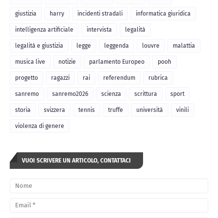
giustizia
harry
incidenti stradali
informatica giuridica
intelligenza artificiale
intervista
legalità
legalità e giustizia
legge
leggenda
louvre
malattia
musica live
notizie
parlamento Europeo
pooh
progetto
ragazzi
rai
referendum
rubrica
sanremo
sanremo2026
scienza
scrittura
sport
storia
svizzera
tennis
truffe
università
vinili
violenza di genere
VUOI SCRIVERE UN ARTICOLO, CONTATTACI