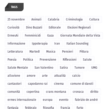
TAGS
25 novembre
Animali
Calabria
Criminologia
Cultura
Curiosità
Dino Buzzati
Editorale
Elezioni Regionali
ErmesAi
Femminicidi
Gaza
Giornata Mondiale della Vista
Informazione
Ippoterapia
Iran
Italian Sounding
Letteratura
Martedì
Musica
Pensieri
Pittura
Poesia
Politica
Prevenzione
Riflessioni
Salute
Salute Mentale
San Valentino
Satira
Tumore
UMG
alluvione
amore
arte
attualità
calcio
cantautori
capodanno rai
cinema
comune di davoli
comunità
copertina
crans montana
cronaca
diritto
ermes internazionale
europa
evento
fabrizio de andrè
fantasia
febbraio
filosofia
francia
furto