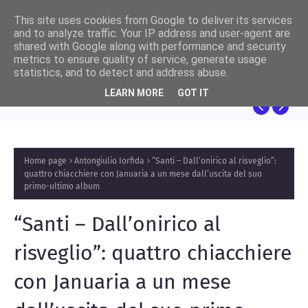
This site uses cookies from Google to deliver its services
and to analyze traffic. Your IP address and user-agent are
shared with Google along with performance and security
metrics to ensure quality of service, generate usage
NICCOLÒ RUSCELLI
statistics, and to detect and address abuse.
Sulla Dematerializzazione della Memoria:
LEARN MORE
GOT IT
Riflessioni Auliche sul Progetto Panama e
l’Ontologia del Sapere
Home page
Antongiulio Iorfida
“Santi – Dall’onirico al risveglio”:
quattro chiacchiere con Januaria a un mese dall’uscita del suo
primo-ultimo album
“Santi – Dall’onirico al
risveglio”: quattro chiacchiere
con Januaria a un mese