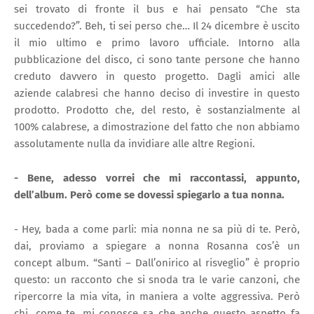
sei trovato di fronte il bus e hai pensato “Che sta
succedendo?”. Beh, ti sei perso che… Il 24 dicembre è uscito
il mio ultimo e primo lavoro ufficiale. Intorno alla
pubblicazione del disco, ci sono tante persone che hanno
creduto davvero in questo progetto. Dagli amici alle
aziende calabresi che hanno deciso di investire in questo
prodotto. Prodotto che, del resto, è sostanzialmente al
100% calabrese, a dimostrazione del fatto che non abbiamo
assolutamente nulla da invidiare alle altre Regioni.
- Bene, adesso vorrei che mi raccontassi, appunto,
dell’album. Però come se dovessi spiegarlo a tua nonna.
- Hey, bada a come parli: mia nonna ne sa più di te. Però,
dai, proviamo a spiegare a nonna Rosanna cos’è un
concept album. “Santi – Dall’onirico al risveglio” è proprio
questo: un racconto che si snoda tra le varie canzoni, che
ripercorre la mia vita, in maniera a volte aggressiva. Però
chi, come te, mi conosce sa che anche questo aspetto fa