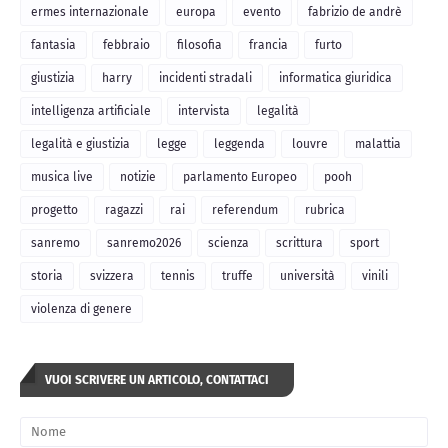
ermes internazionale
europa
evento
fabrizio de andrè
fantasia
febbraio
filosofia
francia
furto
giustizia
harry
incidenti stradali
informatica giuridica
intelligenza artificiale
intervista
legalità
legalità e giustizia
legge
leggenda
louvre
malattia
musica live
notizie
parlamento Europeo
pooh
progetto
ragazzi
rai
referendum
rubrica
sanremo
sanremo2026
scienza
scrittura
sport
storia
svizzera
tennis
truffe
università
vinili
violenza di genere
VUOI SCRIVERE UN ARTICOLO, CONTATTACI