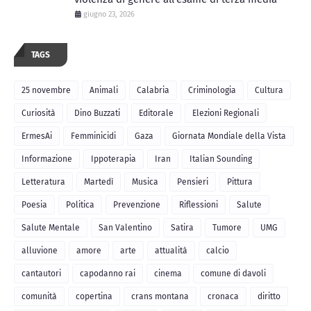
giugno 23, 2026
TAGS
25 novembre
Animali
Calabria
Criminologia
Cultura
Curiosità
Dino Buzzati
Editorale
Elezioni Regionali
ErmesAi
Femminicidi
Gaza
Giornata Mondiale della Vista
Informazione
Ippoterapia
Iran
Italian Sounding
Letteratura
Martedì
Musica
Pensieri
Pittura
Poesia
Politica
Prevenzione
Riflessioni
Salute
Salute Mentale
San Valentino
Satira
Tumore
UMG
alluvione
amore
arte
attualità
calcio
cantautori
capodanno rai
cinema
comune di davoli
comunità
copertina
crans montana
cronaca
diritto